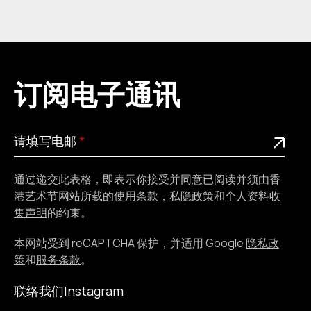
订阅电子通讯
请
此为必填栏位
请填写电邮
填
写
通过递交此表格，即表示你接受并同意已阅读并须由香
电
港艺术节网站所载的
使用条款
，
私隐政策
和
个人资料收
邮
集声明
的约束。
本网站受到 reCAPTCHA 保护，并适用 Google
隐私政
策
和
服务条款
。
联络我们
Instagram