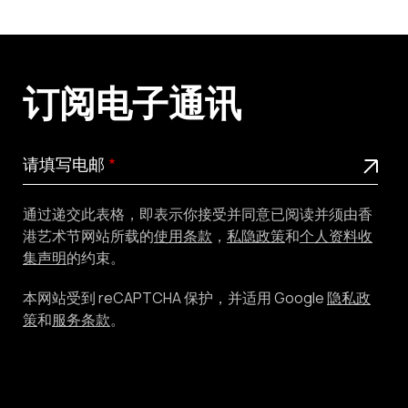
订阅电子通讯
请
此为必填栏位
请填写电邮
填
写
通过递交此表格，即表示你接受并同意已阅读并须由香
电
港艺术节网站所载的
使用条款
，
私隐政策
和
个人资料收
邮
集声明
的约束。
本网站受到 reCAPTCHA 保护，并适用 Google
隐私政
策
和
服务条款
。