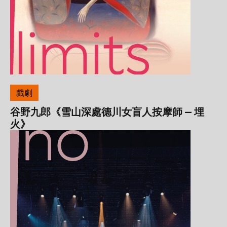
戲劇
谷野九郎《雪山深處德川女盲人按摩師 — 埋
火》