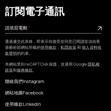
訂閱電子通訊
請
此為必填欄位
請填寫電郵
填
寫
通過遞交此表格，即表示你接受並同意已閱讀並須由香
電
港藝術節網站所載的
使用條款
，
私隱政策
和
個人資料收
郵
集聲明
的約束。
本網站受到 reCAPTCHA 保護，並適用 Google
隱私權
政策
和
服務條款
。
聯絡我們
Instagram
網站地圖
Facebook
使用條款
LinkedIn