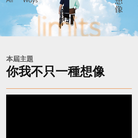
你
我
不
本屆主題
只
你我不只一種想像
一
種
想
像