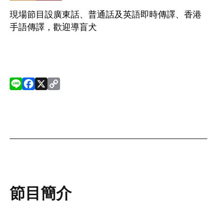
現場節目設廣東話、普通話及英語即時傳譯、香港
手語傳譯，歡迎導盲犬
L
F
X
C
i
a
o
n
c
p
e
e
y
b
L
o
i
o
n
k
k
節目簡介