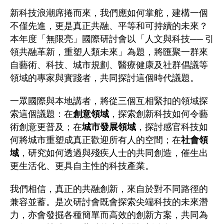
新科技浪潮席捲而來，我們應如何掌舵，建構一個
不僅先進，更是真正共融、平等和可持續的未來？
本年度「無限亮」國際研討會以「人文與科技── 引
領共融革新，重塑人類未來」為題，將匯聚一群來
自藝術、科技、城市規劃、醫療健康及社群倡議等
領域的專家與實踐者，共同探討這個時代議題。
一眾國際與本地講者，將從三個互相緊扣的領域探
索這個議題：在
創意領域
，探索創新科技如何令藝
術創意更普及；在
城市發展領域
，探討感官科技如
何將城市重塑成真正歡迎所有人的空間；在
社會領
域
，研究如何透過與殘疾人士的共同創造，催生出
更生活化、更具自主性的科技產業。
我們相信，真正的共融創新，來自於對不同路徑的
兼容並蓄。是次研討會既會探索尖端科技的未來潛
力，亦會發掘各種簡單而高效的創新方案，共同為