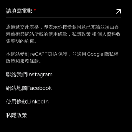
請
此為必填欄位
請填寫電郵
填
寫
通過遞交此表格，即表示你接受並同意已閱讀並須由香
電
港藝術節網站所載的
使用條款
，
私隱政策
和
個人資料收
郵
集聲明
的約束。
本網站受到 reCAPTCHA 保護，並適用 Google
隱私權
政策
和
服務條款
。
聯絡我們
Instagram
網站地圖
Facebook
使用條款
LinkedIn
私隱政策