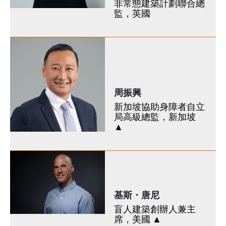
非常態建築計劃聯合總
監，英國
周振興
新加坡協助身障者自立
局高級總監，新加坡
▲
基斯・唐尼
盲人建築創辦人兼主
席，美國 ▲