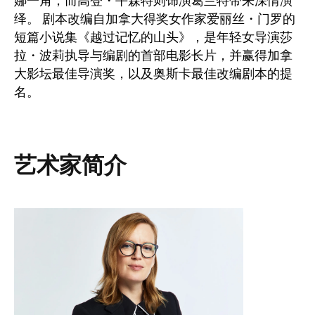
娜一角，而高登・平森特则饰演葛兰特带来深情演
绎。 剧本改编自加拿大得奖女作家爱丽丝・门罗的
短篇小说集《越过记忆的山头》，是年轻女导演莎
拉・波莉执导与编剧的首部电影长片，并赢得加拿
大影坛最佳导演奖，以及奥斯卡最佳改编剧本的提
名。
艺术家简介
图像