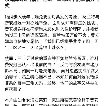
式
婚姻步入晚年，难免要面对离别的考验。 葛兰特与
费安娜这一对亦难幸免。 面对认知障碍症的挑战，
费安娜选择在病情尚未恶化时入住护理院，并接受
为期三十天的适应隔离。 葛兰特虽万般不舍，费安
娜却自信地安慰他：「我们已经携手共度了四十四
年，区区三十天又算得上甚么？」
然而，三十天过后的重逢并不如葛兰特所愿，谁料
费安娜已认不出眼前的自己，反而与院友奥布瑞形
影不离，如同一对老夫老妻。 面对忽然变成陌路人
的妻子，葛兰特心痛不已，不知如何面对这段错综
复杂的暮年三角关系，最终，他们的故事又将会如
何落幕？
本片由知名女演员茱莉・克里斯蒂完美诠释了费安