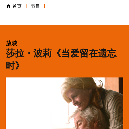
首页
节目
表演类别
放映
莎拉・波莉《当爱留在遗忘
时》