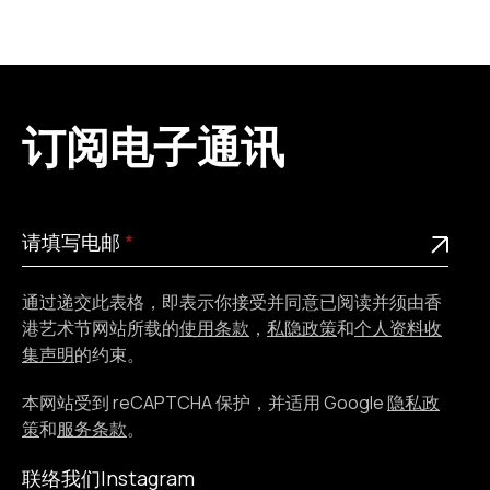
订阅电子通讯
请
此为必填栏位
请填写电邮
填
写
通过递交此表格，即表示你接受并同意已阅读并须由香
电
港艺术节网站所载的
使用条款
，
私隐政策
和
个人资料收
邮
集声明
的约束。
本网站受到 reCAPTCHA 保护，并适用 Google
隐私政
策
和
服务条款
。
联络我们
Instagram