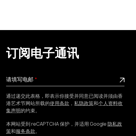
订阅电子通讯
请
此为必填栏位
请填写电邮
填
写
通过递交此表格，即表示你接受并同意已阅读并须由香
电
港艺术节网站所载的
使用条款
，
私隐政策
和
个人资料收
邮
集声明
的约束。
本网站受到 reCAPTCHA 保护，并适用 Google
隐私政
策
和
服务条款
。