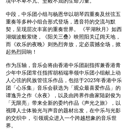
境中不卑不亢、坚毅不屈的生命力量。
中段，中乐团小组与杨恩华以胡琴四重奏及丝弦五
重奏等多种小组合形式登场，透音符的交流与默
契，呈现层次丰富的重奏世界。 《平湖秋月》如西
湖烟波般萦绕，《阳关三叠》映照阳关辽阔天地，
而《欢乐的夜晚》则热烈奔放，定必震撼全场，掀
起热烈回响！
作为压轴，音乐会将由香港中乐团副指挥兼香港青
少年中乐团常任指挥胡栢端率领中乐团小组献上动
人心弦的民族管弦乐作品，包括于2023年香港中乐
团「心乐集」音乐会获选为「观众最喜爱作品」的
谭逸升之作《永夜》，以及由跨界作曲家陆尉俊为
「无限亮」带来全新的委约作品《声光之旅》，以
视障人士体验光与声音的题材出发，在中乐与光影
的交织中， 引领观众进入一个跨越想象的音乐世
界。