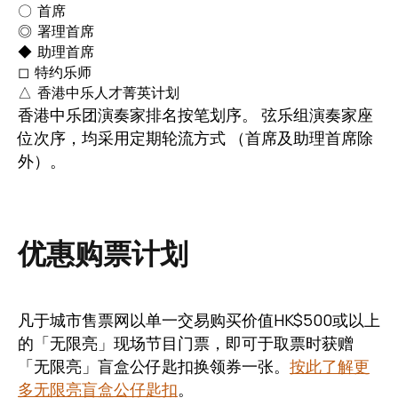
〇 首席
◎ 署理首席
◆ 助理首席
◻ 特约乐师
△ 香港中乐人才菁英计划
香港中乐团演奏家排名按笔划序。 弦乐组演奏家座
位次序，均采用定期轮流方式 （首席及助理首席除
外）。
优惠购票计划
凡于城市售票网以单一交易购买价值HK$500或以上
的「无限亮」现场节目门票，即可于取票时获赠
「无限亮」盲盒公仔匙扣换领券一张。
按此了解更
多无限亮盲盒公仔匙扣
。