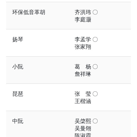
环保低音革胡
齐洪玮 〇
李庭灏
扬琴
李孟学 〇
张家翔
小阮
葛 杨 〇
詹祥琳
琵琶
张 莹 〇
王楷涵
中阮
吴棨熙 〇
吴曼翎
陈淑霞