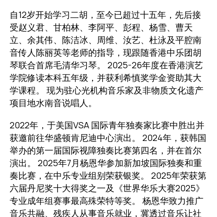
自12岁开始学习二胡，至今已超过十五年，先后接
受赵义君、甘柏林、李阿平、彭程、杨雪、曹天
立、余其伟、陈洁冰、周维、汝艺、杜泳及平腔南
音传人陈丽英等老师的指导，现跟随香港中乐团胡
琴联合首席毛清华习琴。 2025-26年度在香港演艺
学院修读本科五年级，并获利希慎奖学金资助其大
学课程。 现为驻心光机构音乐家及非物质文化遗产
项目地水南音说唱人。
2022年，于美国VSA 国际青年独奏家比赛中胜出并
获邀前往华盛顿肯尼迪中心演出。 2024年，获韩国
举办的第一届国际视障独奏比赛第四名，并在首尔
演出。 2025年7月杨恩华参加新加坡国际独奏和重
奏比赛，在中乐专业组别荣获银奖。 2025年荣获第
六届丹尼奖十大得奖之一及《世界华乐大赛2025》
专业成年组赛事最高殊荣特等奖。 杨恩华致力推广
音乐共融、残疾人从事音乐就业，冀透过音乐让社