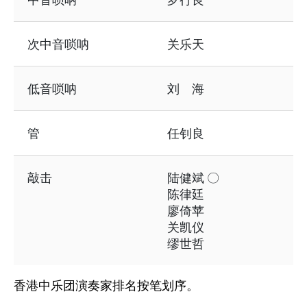
次中音唢呐
关乐天
低音唢呐
刘 海
管
任钊良
敲击
陆健斌 〇
陈律廷
廖倚苹
关凯仪
缪世哲
香港中乐团演奏家排名按笔划序。