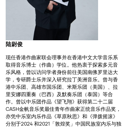
陆尉俊
现任香港作曲家联会理事并在香港中文大学音乐系
取得音乐博士（作曲）学位。他热衷于探索多元音
乐风格，曾以访问学者身份前往美国南佛罗里达大
学，专研爵士乐并深入研究拉丁美洲音乐。曾与香
港中乐团、高雄市国乐团、米斯乐团（美国）、拉
里安娜四重奏（巴西）及默奏乐团（泰国）等合
作。曾以中乐团作品《望飞翔》获得第二十二届
CASH金帆音乐奖最佳青年作曲家正统音乐作品奖，
亦凭中乐室内乐作品《草原秋思》和《弹拨摇滚》
分别于2024 和2021「敦煌奖」中国民族室内乐与独