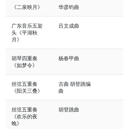
《二泉映月》
华彦钧曲
广东音乐五架
吕文成曲
头《平湖秋
月》
胡琴四重奏
杨春甲曲
《如梦令》
丝弦五重奏
古曲 胡登跳编
《阳关三叠》
曲
丝弦五重奏
胡登跳曲
《欢乐的夜
晚》