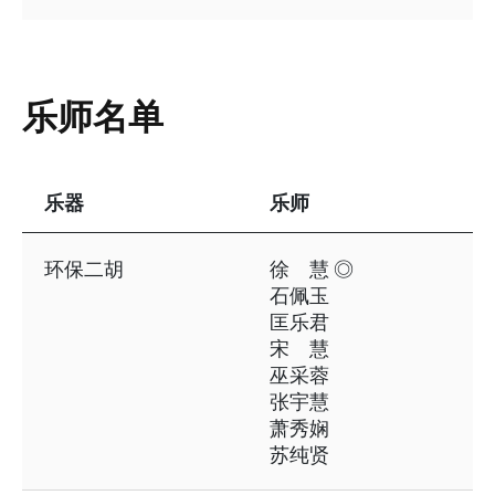
乐师名单
乐器
乐师
表格资讯包含以下内容：乐师名单
环保二胡
徐 慧 ◎
石佩玉
匡乐君
宋 慧
巫采蓉
张宇慧
萧秀娴
苏纯贤