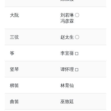
大阮
刘若琳 〇
冯彦霖
三弦
赵太生 〇
筝
李宜蒨 ◻
竖琴
谭怀理 ◻
梆笛
林育仙
曲笛
巫致廷