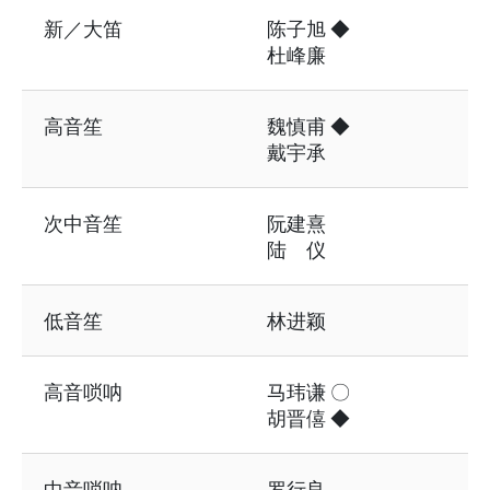
新／大笛
陈子旭 ◆
杜峰廉
高音笙
魏慎甫 ◆
戴宇承
次中音笙
阮建熹
陆 仪
低音笙
林进颖
高音唢呐
马玮谦 〇
胡晋僖 ◆
中音唢呐
罗行良