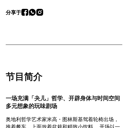
分享于
节目简介
一场充满「夬儿」哲学、开辟身体与时间空间
多元想象的玩味剧场
奥地利哲学艺术家米高・图林斯基驾着轮椅出场，
推着餐车，上面放着盆栽和精致小饮料。 开场以一