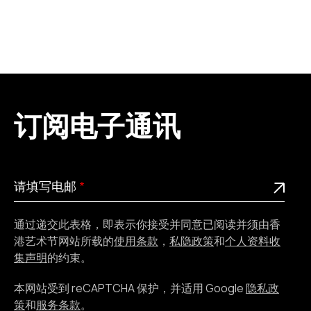
订阅电子通讯
请
此为必填栏位
请填写电邮
填
写
通过递交此表格，即表示你接受并同意已阅读并须由香
电
港艺术节网站所载的
使用条款
，
私隐政策
和
个人资料收
邮
集声明
的约束。
本网站受到 reCAPTCHA 保护，并适用 Google
隐私政
策
和
服务条款
。