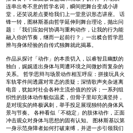
连串出奇不意的哲学名词，瞬间把舞台变成小讲
堂，还笑说差点要给我们上一堂意识形态讲座。 话
锋一转，图林斯基由哲学延伸到舞台理论，抛出问
题：「我们应如何协调与重构动作，让我的行为能
融入你的节奏，继而一起前行？」一出糅合哲学思
辨与身体经验的自传式独舞就此揭幕。
作品从探讨「动作」的本质切入，以睿智且幽默的
独白，娓娓道出身体与周遭环境之间微妙而复杂的
关系。 哲学思辩与场景动作相互呼应：拼接玩具火
车轨零件间透露对常态的质疑；深情歌声夹杂迷离
电音，犹如对社会各种主流价值的控诉；一系列组
织性的肢体动作貌似温柔，但骨子里却充满坚持，
是对现实的终极讽刺，举手投足展现独特的身体风
景与节奏。 各种看似「不稳定」的肢体动作，正面
冲击观众对身体与思想的固有认知。 图林斯基以第
一身示范身障者如何打破束缚，并进一步引领我们