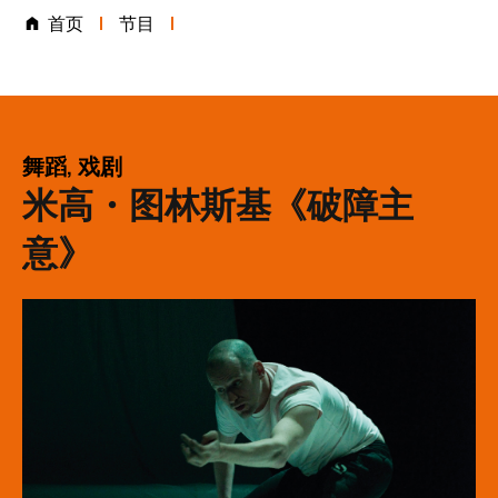
首页
节目
表演类别
舞蹈, 戏剧
米高・图林斯基《破障主
意》