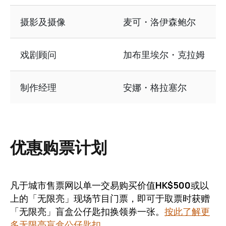
摄影及摄像
麦可・洛伊森鲍尔
戏剧顾问
加布里埃尔・克拉姆
制作经理
安娜・格拉塞尔
优惠购票计划
凡于城市售票网以单一交易购买价值
HK$500
或以
上的「无限亮」现场节目门票，即可于取票时获赠
「无限亮」盲盒公仔匙扣换领券一张。
按此了解更
多无限亮盲盒公仔匙扣
。