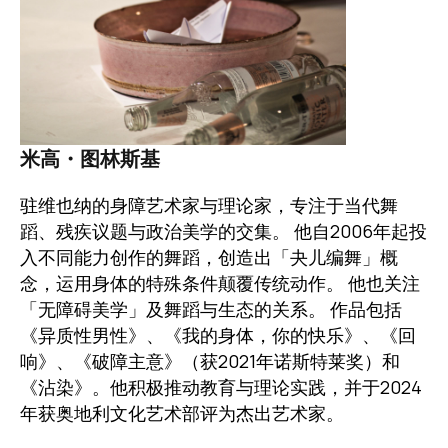
米高・图林斯基
驻维也纳的身障艺术家与理论家，专注于当代舞
蹈、残疾议题与政治美学的交集。 他自2006年起投
入不同能力创作的舞蹈，创造出「夬儿编舞」概
念，运用身体的特殊条件颠覆传统动作。 他也关注
「无障碍美学」及舞蹈与生态的关系。 作品包括
《异质性男性》、《我的身体，你的快乐》、《回
响》、《破障主意》（获2021年诺斯特莱奖）和
《沾染》。他积极推动教育与理论实践，并于2024
年获奥地利文化艺术部评为杰出艺术家。