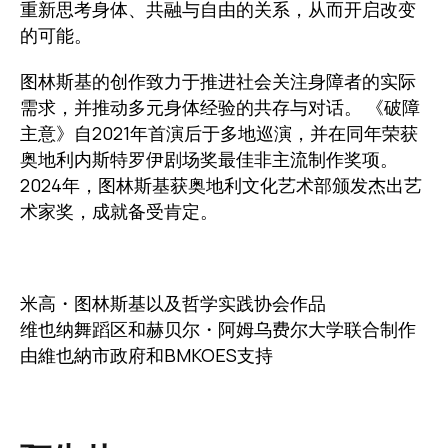
重新思考身体、共融与自由的关系，从而开启改变
的可能。
图林斯基的创作致力于推进社会关注身障者的实际
需求，并推动多元身体经验的共存与对话。 《破障
主意》自2021年首演后于多地巡演，并在同年荣获
奥地利内斯特罗伊剧场奖最佳非主流制作奖项。
2024年，图林斯基获奥地利文化艺术部颁发杰出艺
术家奖，成就备受肯定。
米高・图林斯基以及哲学实践协会作品
维也纳舞蹈区和赫贝尔・阿姆乌费尔大学联合制作
由維也納市政府和BMKOES支持