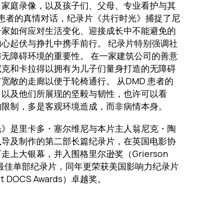
、家庭录像，以及孩子们、父母、专业看护与其
症患者的真情对话，纪录片《共行时光》捕捉了尼
一家如何应对生活变化、迎接成长中不能避免的
心起伏与挣扎中携手前行。 纪录片特别强调社
无障碍环境的重要性。 在一家建筑公司的善意
尼克和卡拉得以拥有为儿子们量身打造的无障碍
宽敞的走廊以便于轮椅通行。 从DMD 患者的
，以及他们所展现的坚毅与韧性，也许可以看
的限制，多是客观环境造成，而非病情本身。
光》是里卡多・塞尔维尼与本片主人翁尼克・陶
执导及制作的第二部长篇纪录片，在英国电影协
走上大银幕，并入围格里尔逊奖（Grierson
s）最佳单部纪录片，同年更荣获美国影响力纪录片
t DOCS Awards）卓越奖。