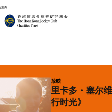
合主办
表演类别
放映
里卡多・塞尔
行时光》