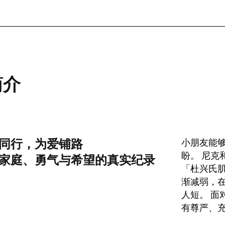
(内容尚未结束)
简介
同行，为爱铺路
小朋友能
盼。 尼克
家庭、勇气与希望的真实纪录
「杜兴氏肌
渐减弱，
人短。 面
有尊严、