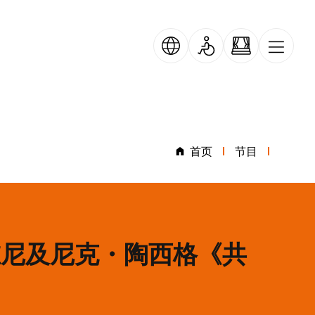
首页
节目
维尼及尼克・陶西格《共