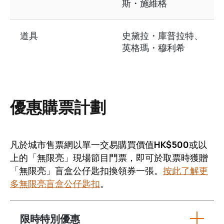
斯・施維格
道具
史黛拉・庫普拉特、
英格瑪・穆利希
優惠購票計劃
凡於城市售票網以單一交易購買價值
HK$500
或以
上的「無限亮」現場節目門票，即可於取票時獲贈
「無限亮」盲盒公仔匙扣換領券一張。
按此了解更
多無限亮盲盒公仔匙扣
。
限時特別優惠