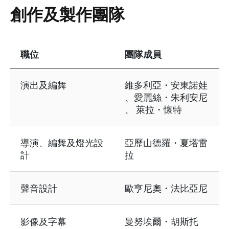
創作及製作團隊
職位
團隊成員
表格資訊包含以下內容：創作及製作團隊
演出及編舞
維多利亞・安東諾娃
、愛麗絲・朱利安尼
、 萊拉・懷特
導演、編舞及燈光設
亞歷山德羅・夏塔雷
計
拉
聲音設計
歐亨尼奧・法比亞尼
影像及字幕
曼努埃爾・胡斯托