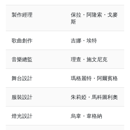
製作經理
保拉・阿隆索・戈麥
斯
歌曲創作
吉娜・埃特
音樂總監
理查・施文尼克
舞台設計
瑪格麗特・阿爾賓格
服裝設計
朱莉婭・馬科圖利奧
燈光設計
烏韋・韋格納