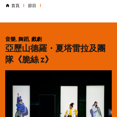
首頁
節目
表演類別
音樂, 舞蹈, 戲劇
亞歷山德羅・夏塔雷拉及團
隊《脆絲 z》