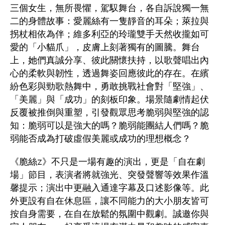
三個女生，無所畏懼，駕馭舞台，各自訴說獨一無
二的身體故事：愛麗絲有一隻靜音的耳朵；萊拉與
拐杖相依為伴；維多利亞的玲瓏雙手天然收攏如可
愛的「小貓爪」，皮膚上刻著獨有的圖騰。舞台
上，她們真誠分享、彼此關懷扶持，以歌聲唱出內
心的柔軟與韌性，透過舞姿回應彼此的存在。在繽
紛色彩與勁歌熱舞中，勇敢挑戰社會對「堅強」、
「美麗」與「成功」的刻板印象。場景隨劇情起伏
反覆被推倒與重塑，引發觀眾思考脆弱與堅強的認
知：脆弱可以是強大的嗎？脆弱能團結人們嗎？脆
弱能否成為打破虛假美麗或成功的理想概念？
《脆絲z》不只是一場有趣的演出，更是「自在劇
場」節目，表演者將就強光、突發聲響等效果作溫
馨提示；演出中更融入通達字幕及口述影像等。此
外更設有自在休息區，讓不同能力的大小朋友皆可
按自身需要，在自在放鬆的氛圍中觀劇。誠邀你與