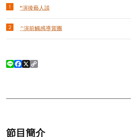
1
*演後藝人談
2
^演前觸感導賞團
L
F
X
C
i
a
o
n
c
p
e
e
y
b
L
o
i
o
n
k
k
節目簡介