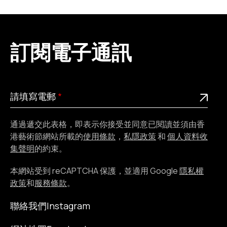
訂閱電子通訊
請
此為必填欄位
請填寫電郵
填
寫
通過遞交此表格，即表示你接受並同意已閱讀並須由香
電
港藝術節網站所載的
使用條款
，
私隱政策
和
個人資料收
郵
集聲明
的約束。
本網站受到 reCAPTCHA 保護，並適用 Google
隱私權
政策
和
服務條款
。
聯絡我們
Instagram