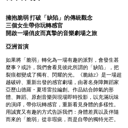
擁抱脆弱 打破「缺陷」的傳統觀念
三個女生帶你玩轉感官
開啟一場俏皮而真摯的音樂劇場之旅
亞洲首演
如果將「脆弱」轉化為一場有趣的派對，會發生甚
麼事？或許，我們會看見彼此所謂的「缺陷」，把
裂痕都變成了獨有、閃耀的光。《脆絲z》是一場超
越破碎、重新出發的感官劇場，由著名身障舞蹈家
亞歷山德羅・夏塔雷拉編創。作品結合帥氣的形
體、舞蹈、原創音樂與現場即時投影，以充滿玩味
的演繹，帶你玩轉感官，重新看見身體的多樣性。
用誠實又有趣的方式告訴我們：身體差異以及伴隨
而來的「脆弱」從非瑕疵，而是自帶的獨特光芒。