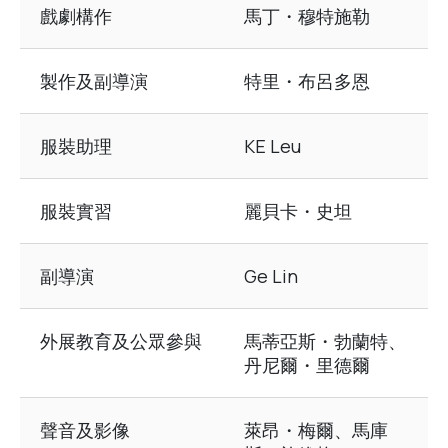
戲劇構作
馬丁・穆特施勒
製作及副導演
特里・布呂多恩
服裝助理
KE Leu
服裝實習
麗貝卡・史坦
副導演
Ge Lin
外展教育及公眾參與
馬蒂亞斯・勃蘭特、
丹尼爾・里德爾
聲音及影像
萊昂・梅爾、馬庫