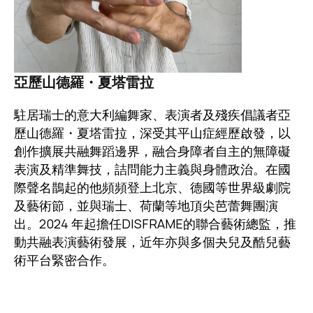
亞歷山德羅・夏塔雷拉
駐居瑞士的意大利編舞家、表演者及殘疾倡議者亞
歷山德羅・夏塔雷拉，深受其平山症經歷啟發，以
創作擴展共融舞蹈邊界，融合身障者自主的無障礙
表演及精準舞技，詰問能力主義與身體政治。在國
際聲名鵲起的他頻頻登上北京、德國等世界級劇院
及藝術節，並與瑞士、荷蘭等地頂尖芭蕾舞團演
出。2024 年起擔任DISFRAME的聯合藝術總監，推
動共融表演藝術發展，近年亦與多個夬兒及酷兒藝
術平台緊密合作。