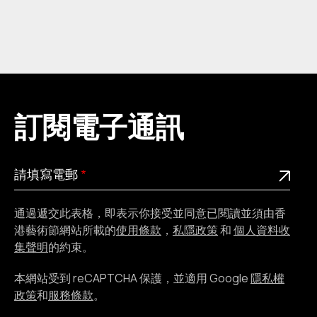
訂閱電子通訊
請
此為必填欄位
請填寫電郵
填
寫
通過遞交此表格，即表示你接受並同意已閱讀並須由香
電
港藝術節網站所載的
使用條款
，
私隱政策
和
個人資料收
郵
集聲明
的約束。
本網站受到 reCAPTCHA 保護，並適用 Google
隱私權
政策
和
服務條款
。