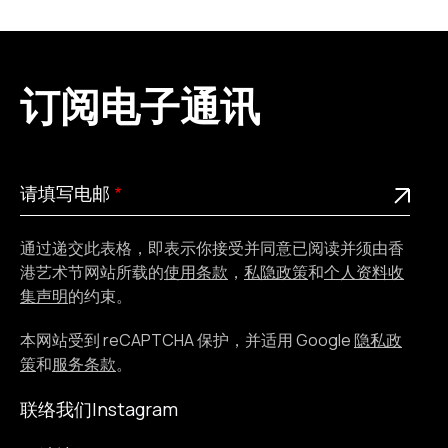
订阅电子通讯
请
此为必填栏位
请填写电邮
填
写
通过递交此表格，即表示你接受并同意已阅读并须由香
电
港艺术节网站所载的
使用条款
，
私隐政策
和
个人资料收
邮
集声明
的约束。
本网站受到 reCAPTCHA 保护，并适用 Google
隐私政
策
和
服务条款
。
联络我们
Instagram