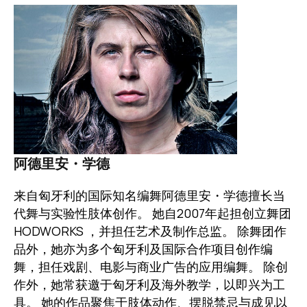
图像
阿德里安・学德
来自匈牙利的国际知名编舞阿德里安・学德擅长当
代舞与实验性肢体创作。 她自2007年起担创立舞团
HODWORKS ，并担任艺术及制作总监。 除舞团作
品外，她亦为多个匈牙利及国际合作项目创作编
舞，担任戏剧、电影与商业广告的应用编舞。 除创
作外，她常获邀于匈牙利及海外教学，以即兴为工
具。 她的作品聚焦于肢体动作、摆脱禁忌与成见以