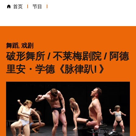
首页
节目
表演类别
舞蹈, 戏剧
破形舞所 / 不莱梅剧院 / 阿德
里安・学德《脉律趴! 》