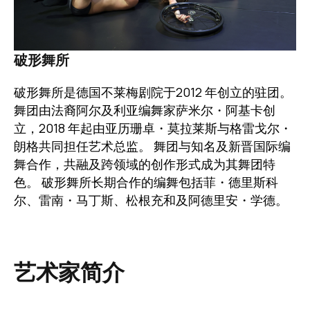
破形舞所
破形舞所是德国不莱梅剧院于2012 年创立的驻团。
舞团由法裔阿尔及利亚编舞家萨米尔・阿基卡创
立，2018 年起由亚历珊卓・莫拉莱斯与格雷戈尔・
朗格共同担任艺术总监。 舞团与知名及新晋国际编
舞合作，共融及跨领域的创作形式成为其舞团特
色。 破形舞所长期合作的编舞包括菲・德里斯科
尔、雷南・马丁斯、松根充和及阿德里安・学德。
艺术家简介