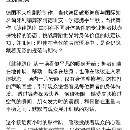
德国不莱梅剧院制作、当代舞团破形舞所与国际知
名匈牙利编舞家阿德里安・学德携手呈献，当代舞
作《脉律趴!》由拥有不同身体条件的专业舞者以赤
裸纯粹的姿态，挑战舞蹈世界对身体价值的既定认
知，并叩问：即使在当代的表演语境中，是否仍隐
藏着无形的规范与期待？
《脉律趴!》从一场看似平凡的暖身开始：舞者们自
在地伸展、移动，既像在热身，也像在缓缓进入表
演状态。 场内一片安静，仅有身体摩擦与肌肉拍打
的声响回盪，引导观众慢慢看见每位舞者的身体特
质。 透过舞者探索边界、触碰极限，感受皮肤擦过
空气的瞬间、肌肉发力时的震颤，和骨骼在重量与
平衡之间，默默与观众展开细腻的对话。
这个接近两小时的脉律趴，缓缓挑战着观众的心理
关口。 从律动节拍的前戏，猛然跑进爆发力十足的