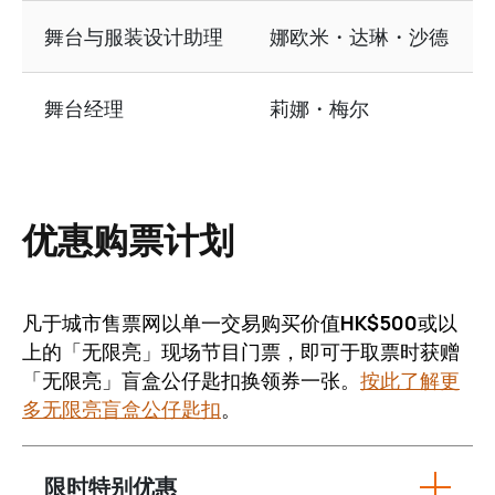
舞台与服装设计助理
娜欧米・达琳・沙德
舞台经理
莉娜・梅尔
优惠购票计划
凡于城市售票网以单一交易购买价值
HK$500
或以
上的「无限亮」现场节目门票，即可于取票时获赠
「无限亮」盲盒公仔匙扣换领券一张。
按此了解更
多无限亮盲盒公仔匙扣
。
限时特别优惠