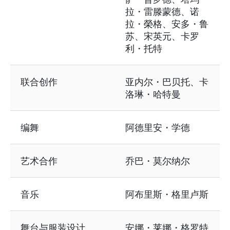
拉・雷滕蒙德、诺
拉・榮格、安多・鲁
苏、宋英元、卡罗
利・托特
联合创作
亚内尔・巴贝托、卡
洛琳・哈特曼
编舞
阿德里安・学德
艺术合作
乔巴・莫尔纳尔
音乐
阿布里斯・格里卢斯
舞台与服装设计
安娜・莱娜・格罗特