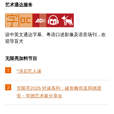
艺术通达服务
设中英文通达字幕、粤语口述影像及语音场刊，欢
迎导盲犬
无限亮加料节目
1
*演后艺人谈
2
无限亮2026 对谈系列：破形舞所及阿德里
安・学德艺术家分享会