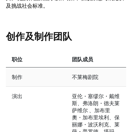
及挑战社会标准。
创作及制作团队
职位
团队成员
表格资讯包含以下内容：创作及制作团队
制作
不莱梅剧院
演出
亚伦・塞缪尔・戴维
斯、弗洛朗・德夫莱
萨维尔 、加布里
奧・加布里埃利、保
丽娜・波沃利克、莱
萨・普罗德、塔玛