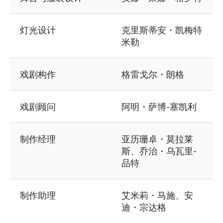
灯光设计
克里斯蒂安・凯梅特
米勒
戏剧构作
格雷戈尔・朗格
戏剧顾问
阿明・萨博-塞凯利
制作经理
亚历珊卓・莫拉莱
斯、乔治・乌瓦里-
品特
制作助理
艾米莉・马施、安
迪・宗达格