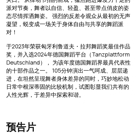
派对节奏，舞者以自信、轻盈、甚至带点俏皮的姿
态尽情挥洒舞姿。 强烈的反差令观众从最初的无声
凝望，蜕变成一场关于身体自由与共享的舞蹈派
对！
于2023年荣获匈牙利鲁道夫・拉邦舞蹈奖最佳作品
奖，并入选2024年德国舞蹈平台（Tanzplattform
Deutschland）， 为该年度德国舞蹈界最具代表性
的十部作品之一。 105分钟演出一气呵成、层层递
进，在坦然呈现舞者身体差异的同时，巧妙地松动
日常中根深蒂固的比较机制，试图彰显我们共有的
人性光辉，于差异中探索和谐。
预告片