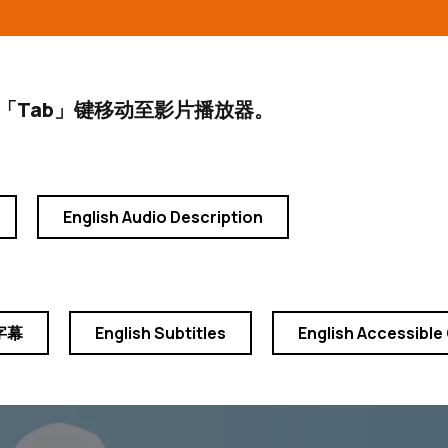
「Tab」键移动至影片播放器。
English Audio Description
字幕
English Subtitles
English Accessible