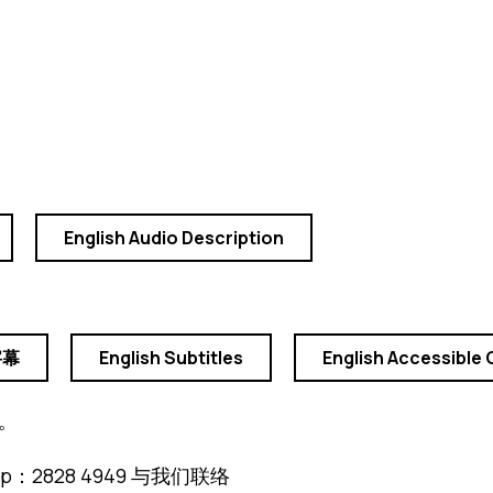
English Audio Description
字幕
English Subtitles
English Accessible 
。
2828 4949 与我们联络