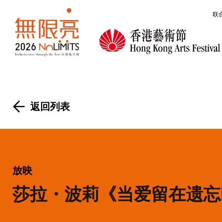
跳转到主要内容
联
无限亮
返回列表
放映
莎拉・波莉《当爱留在遗忘