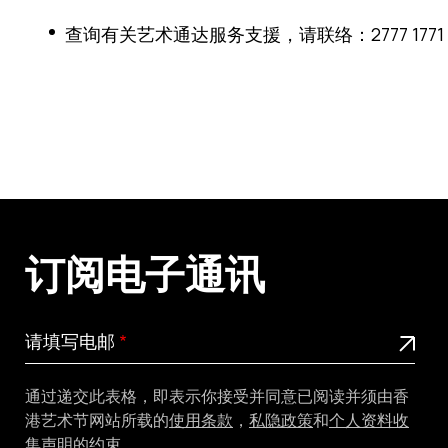
查询有关艺术通达服务支援，请联络：2777 1771
订阅电子通讯
请
此为必填栏位
请填写电邮
填
写
通过递交此表格，即表示你接受并同意已阅读并须由香
电
港艺术节网站所载的
使用条款
，
私隐政策
和
个人资料收
邮
集声明
的约束。