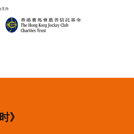
合主办
时》