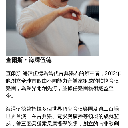
查爾斯・海澤伍德
查爾斯‧海澤伍德為當代古典樂界的領軍者，2012年
他創立全球首個由不同能力音樂家組成的帕拉管弦
樂團，為業界開創先河，並擔任樂團藝術總監至
今。
海澤伍德曾指揮多個世界頂尖管弦樂團及逾二百場
世界首演，在古典樂、電影與廣播等領域的成就斐
然，曾三度榮獲索尼廣播學院獎；創立的南非歌劇