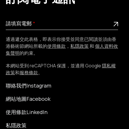
請
此為必填欄位
請填寫電郵
填
寫
通過遞交此表格，即表示你接受並同意已閱讀並須由香
電
港藝術節網站所載的
使用條款
，
私隱政策
和
個人資料收
郵
集聲明
的約束。
本網站受到 reCAPTCHA 保護，並適用 Google
隱私權
政策
和
服務條款
。
聯絡我們
Instagram
網站地圖
Facebook
使用條款
LinkedIn
私隱政策