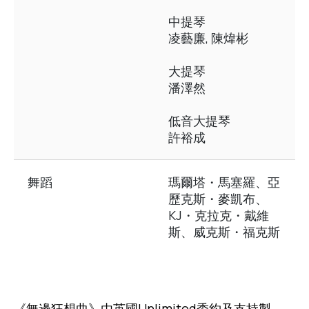
中提琴
凌藝廉, 陳煒彬
大提琴
潘澤然
低音大提琴
許裕成
舞蹈
瑪爾塔・馬塞羅、亞
歷克斯・麥凱布、
KJ・克拉克・戴維
斯、威克斯・福克斯
《無邊狂想曲》由英國Unlimited委約及支持製