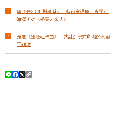
2
無限亮2026 對談系列：藝術家講座：查爾斯‧
海澤伍德《樂團未來式》
3
走進《無邊狂想曲》：共融沉浸式劇場的實踐
工作坊
L
F
X
C
i
a
o
n
c
p
e
e
y
b
L
o
i
o
n