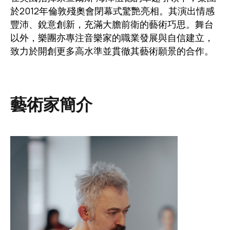
於2012年倫敦殘奧會閉幕式驚艷亮相。其演出情感
豐沛、銳意創新，充滿大膽前衛的藝術巧思。舞台
以外，樂團亦專注音樂家的職業發展與自信建立，
致力於開創更多高水準並貫徹其藝術願景的合作。
藝術家簡介
圖片